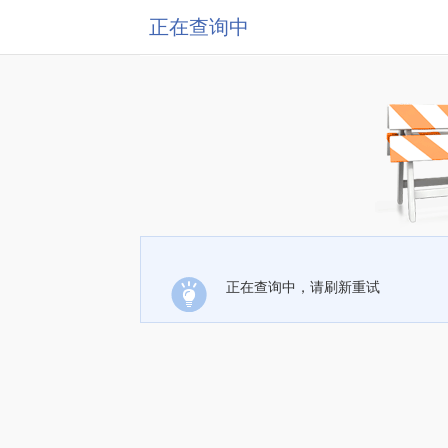
正在查询中
正在查询中，请刷新重试