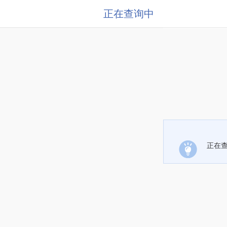
正在查询中
正在