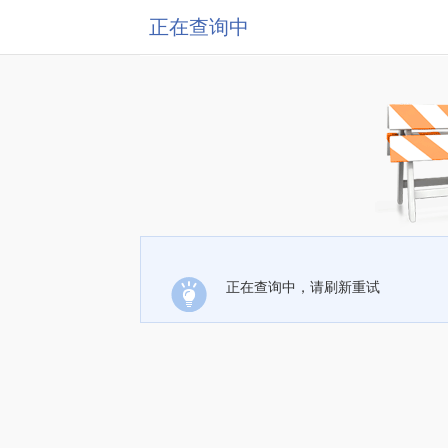
正在查询中
正在查询中，请刷新重试