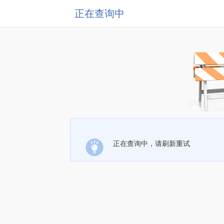
正在查询中
正在查询中，请刷新重试