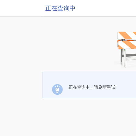
正在查询中
正在查询中，请刷新重试