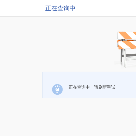
正在查询中
正在查询中，请刷新重试